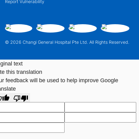
Report Vulnerability
© 2026 Changi General Hospital Pte Ltd. All Rights Reserved.
ginal text
e this translation
ur feedback will be used to help improve Google
anslate