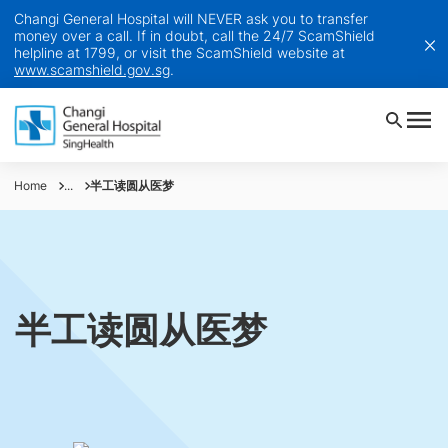
Changi General Hospital will NEVER ask you to transfer
money over a call. If in doubt, call the 24/7 ScamShield
helpline at 1799, or visit the ScamShield website at
www.scamshield.gov.sg
.
Home
...
半工读圆从医梦
半工读圆从医梦