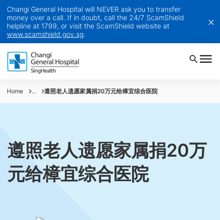
Changi General Hospital will NEVER ask you to transfer
money over a call. If in doubt, call the 24/7 ScamShield
helpline at 1799, or visit the ScamShield website at
www.scamshield.gov.sg
.
Home
...
遵照老人遗愿家属捐20万元给樟宜综合医院
遵照老人遗愿家属捐20万
元给樟宜综合医院